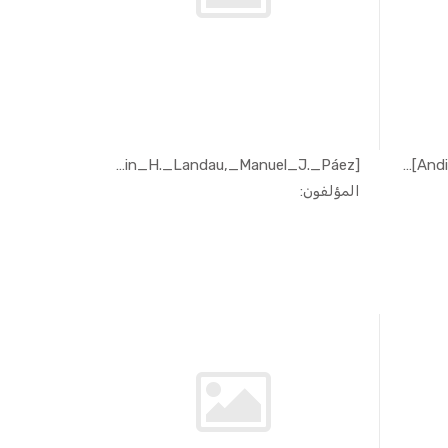
[Rubin_H._Landau,_Manuel_J._Páez...
[Andi_Klein,_Alexander_Godunov]_...
In الهندسة...
المؤلفون: