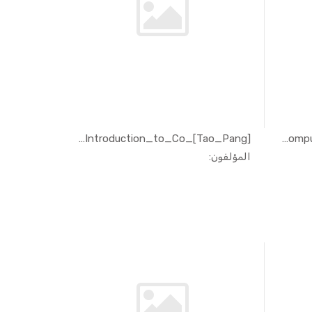
[Tao_Pang]_An_Introduction_to_Co...
[Philipp_O._J._Scherer]_Computat...
In الهندسة...
المؤلفون: