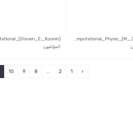
[M._Jensen]_Computational_Physic...
In الهندسة...
In الهندسة...
:
المؤلفون:
10
9
8
...
2
1
‹