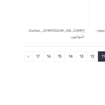
[Jutta_Escher,_SYMPOSIUM_ON_COMP...
[Steven_E._Koonin]_Computational...
In الهندسة...
المؤلفون:
›
17
16
15
14
13
12
11