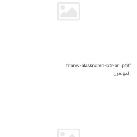
fnanw-alaskndreh-btr-ar_ptiff
In الفنون ...
المؤلفون: