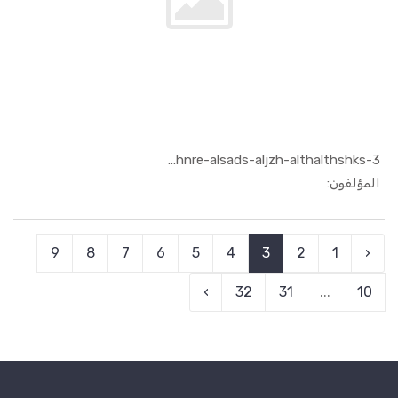
hnre-alsads-aljzh-althalthshks-3...
In الفنون ...
المؤلفون:
9
8
7
6
5
4
3
2
1
‹
›
32
31
...
10