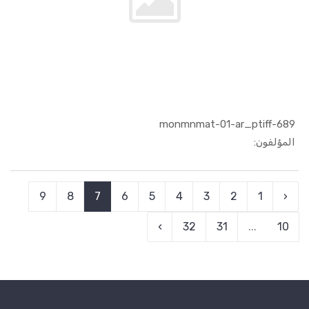
689-monmnmat-01-ar_ptiff
In الفنون ...
المؤلفون:
9
8
7
6
5
4
3
2
1
‹
›
32
31
...
10