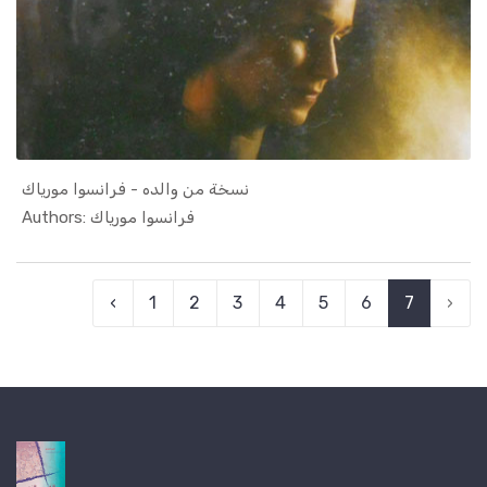
نسخة من والده - فرانسوا مورياك
In الروايا...
Authors: فرانسوا مورياك
‹
1
2
3
4
5
6
7
›