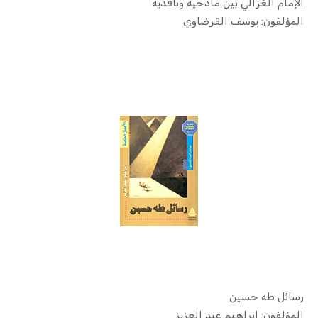
الإمام الغزالي بين مادحيه وناقديه
In الدين ا...
المؤلفون: يوسف القرضاوي
رسائل طه حسين
In السير و...
المؤلفون: إبراهيم عبد العزيز