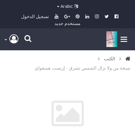
Arabic
تسجيل الدخول
مستخدم جديد
الكتب
نسخة من ولا تزال الشمس تشرق - إرنست همنغواي